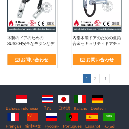
木製のドアのための
内部木製ドアのための亜鉛
SUS304安全なモダンなデ
合金セキュリティドアチェ
ザインのドアガード-
ーン-DDDG003
DDDG010
お問い合わせ
お問い合わせ
1
2
Bahasa indonesia
ไทย
日本語
Italiano
Deutsch
Français
简体中文
Pусский
Português
Español
العربية