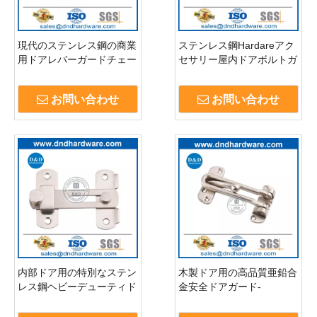
現代のステンレス鋼の商業
ステンレス鋼Hardareアク
用ドアレバーガードチェー
セサリー屋内ドアボルトガ
ン-DDDG008
ード-DDDG007
お問い合わせ
お問い合わせ
内部ドア用の特別なステン
木製ドア用の高品質亜鉛合
レス鋼ヘビーデューティド
金安全ドアガード-
アガード-DDDG006
DDDG001