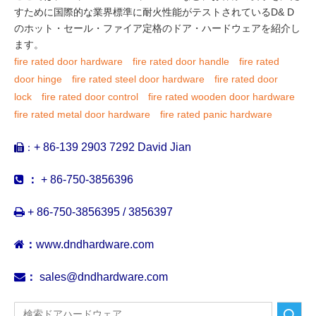
すために国際的な業界標準に耐火性能がテストされているD& D
のホット・セール・ファイア定格のドア・ハードウェアを紹介し
ます。
fire rated door hardware
fire rated door handle
fire rated
door hinge
fire rated steel door hardware
fire rated door
lock
fire rated door control
fire rated wooden door hardware
fire rated metal door hardware
fire rated panic hardware
+ 86-139 2903 7292 David Jian
：


：
+ 86-750-3856396

+ 86-750-3856395 / 3856397

：
www.dndhardware.com

：
sales@dndhardware.com
検索