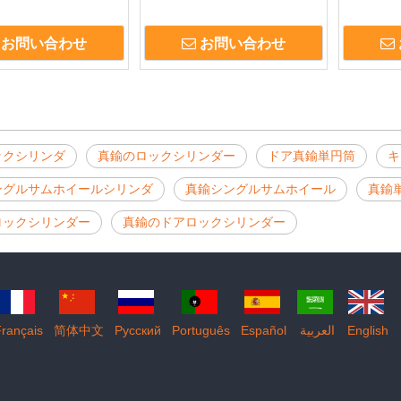
ラスドアロックシリン
ックシリンダー高セキュリティ
ズシリン
007
DDLC007
ダーDDLC
お問い合わせ
お問い合わせ
ックシリンダ
真鍮のロックシリンダー
ドア真鍮単円筒
キ
ングルサムホイールシリンダ
真鍮シングルサムホイール
真鍮
ロックシリンダー
真鍮のドアロックシリンダー
rançais
简体中文
Pусский
Português
Español
العربية
English