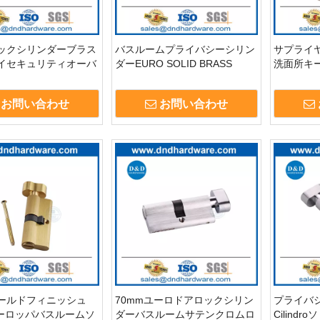
ックシリンダーブラス
バスルームプライバシーシリン
サプライ
イセキュリティオーバ
ダーEURO SOLID BRASS
洗面所キー
リンダーロックハード
MORTISE LOCK CYLINDER
スルーム
LC008
WITH THUMBTURN-DDLC007
DDLC007
お問い合わせ
お問い合わせ
ールドフィニッシュ
70mmユーロドアロックシリン
プライバ
ヨーロッパバスルームソ
ダーバスルームサテンクロムロ
Cilind