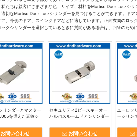
私たちは顧客にさまざまな色、サイズ、材料をMortise Door Lo
適切なMortise Door Lockシリンダーを見つけることができま
ドア、外側のドア、スイングドアなどに適しています。正面玄関のロッ
ロックシリンダーを選択しているときに質問がある場合は、回答のため
シリンダーとマスター
セキュリティ2ピースキーオー
ユーロソ
C005を備えた真鍮シ
バルバスルームドアシリンダー
ーシリン
サプライヤーSNドア
ユーロブラスドアロックシリン
チドリル6
リンダー
ダーDDLC006
ンダーDDL
お問い合わせ
お問い合わせ