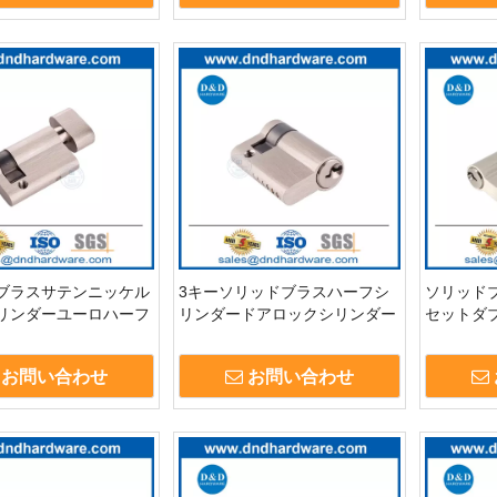
ブラスサテンニッケル
3キーソリッドブラスハーフシ
ソリッド
リンダーユーロハーフ
リンダードアロックシリンダー
セットダ
Thumbturn-
40-55mm木製ドアDDLC010用
ズドアロ
9
keys-ddlc
お問い合わせ
お問い合わせ