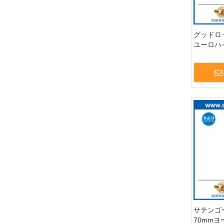
グッドロ
ユーロハ
ルドアシ
ウェア-DD
サテンゴ
70mm