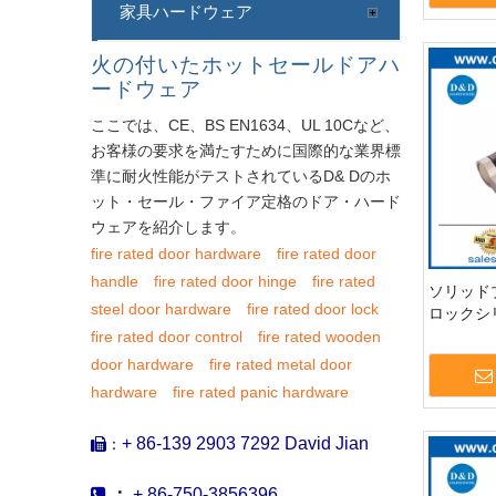
家具ハードウェア
火の付いたホットセールドアハ
ードウェア
ここでは、CE、BS EN1634、UL 10Cなど、
お客様の要求を満たすために国際的な業界標
準に耐火性能がテストされているD& Dのホ
ット・セール・ファイア定格のドア・ハード
ウェアを紹介します。
fire rated door hardware
fire rated door
handle
fire rated door hinge
fire rated
ソリッド
steel door hardware
fire rated door lock
ロックシ
シリンダーと
fire rated door control
fire rated wooden
DDLC00
door hardware
fire rated metal door
hardware
fire rated panic hardware
+ 86-139 2903 7292 David Jian
：


：
+ 86-750-3856396