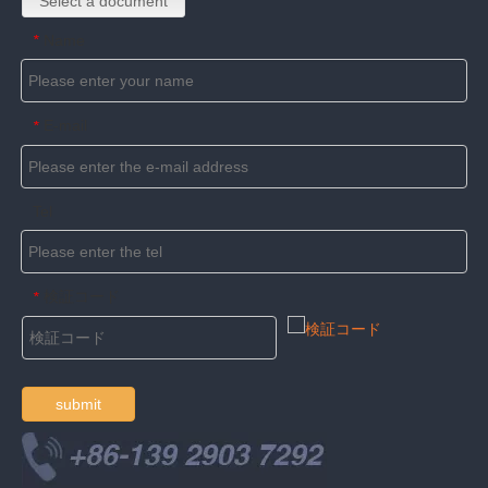
Select a document
Name
*
E-mail
*
Tel
検証コード
*
submit