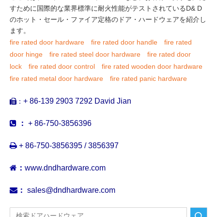
すために国際的な業界標準に耐火性能がテストされているD& D
のホット・セール・ファイア定格のドア・ハードウェアを紹介し
ます。
fire rated door hardware
fire rated door handle
fire rated
door hinge
fire rated steel door hardware
fire rated door
lock
fire rated door control
fire rated wooden door hardware
fire rated metal door hardware
fire rated panic hardware
+ 86-139 2903 7292 David Jian
：


：
+ 86-750-3856396

+ 86-750-3856395 / 3856397

：
www.dndhardware.com

：
sales@dndhardware.com
検索