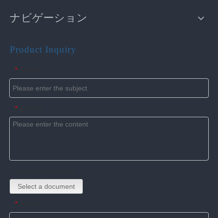
ナビゲーション
Product Inquiry
Subject
*
Content
*
Upload attachments
Select a document
Name
*