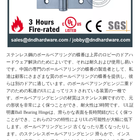
ステンレス鋼のボールベアリングの蝶番は上昇のロビーのドアハ
ードウェア解決のためによいです、それは耐久および使用し易い
です。中国の専門のボールベアリングの蝶番の製造者として、私
達は顧客にさまざまな質のボールベアリングの蝶番を提供し、彼
らは別のドアに適しています。の
ボールベアリングヒンジ
二重ド
アのための私達のULによってリストされている装置の一種で
す。ボールベアリングヒンジの材質はステンレス鋼ですので、元
の形状を非常によく保つことができ、耐火性は3時間です。 UL証
明書Ball Bearing Hingeは、滑らかな表面を長時間錆びにくく保つ
ことができ、これらの2つの特性によりULの可能性が大幅に低下
します。
ボールベアリングヒンジ
古くなったり悪くなったりし
ます。の
ステンレスボールベアリングヒンジ
滑らかで、インス