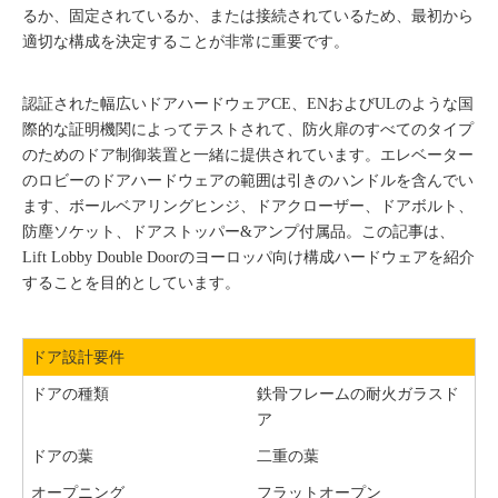
るか、固定されているか、または接続されているため、最初から
適切な構成を決定することが非常に重要です。
認証された幅広いドアハードウェアCE、ENおよびULのような国
際的な証明機関によってテストされて、防火扉のすべてのタイプ
のためのドア制御装置と一緒に提供されています。エレベーター
のロビーのドアハードウェアの範囲は引きのハンドルを含んでい
ます、
ボールベアリングヒンジ、ドアクローザー、ドアボルト、
防塵ソケット、ドアストッパー&アンプ付属品。この記事は、
Lift Lobby Double Doorのヨーロッパ向け構成ハードウェアを紹介
することを目的としています。
ドア設計要件
ドアの種類
鉄骨フレームの耐火ガラスド
ア
ドアの葉
二重の葉
オープニング
フラットオープン