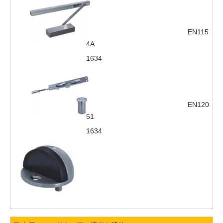
EN115
4A
1634
EN120
51
1634