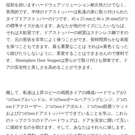
役割を担います
ハードウェアソリューション
耐久性だけでなく、
実用的です。半球のドアストッパーは私達の床に取り付けられた
タイプドアストッパーの1つです。
45 x 25 mmと46 x 28 mmの2つ
の標準サイズがあります。あなたが他のサイズにしたいならば、
それは大歓迎です。ドアストッパーの材質はステンレス鋼ですの
で、元の形状を非常によく保つことができ、長時間滑らかな表面
を保つこともできます。最も重要なことは
それはw
黄色くなった
り錆びたりしないように、変更することはできませんので便利で
す。 Hemisphere Door Stopperは滑らかで取り付けも簡単です。ド
アの安全性と美しさを高めることができます。
概して、
私達は上昇ロビーの両開きドアの構成ハードウェアが2
つのnosプルハンドル、6つのnosボールベアリングヒンジ、2つの
nosドアクローザー、2つのnosドアボルト、1つのnos防塵ソケット
および2つのnosドアストッパーでできていることを学ぶ。これら
のトップクラスのドアハードウェアは、ドアを安全に開いて互い
に接続するのを助けます、そして、あなたはそれらに値します。