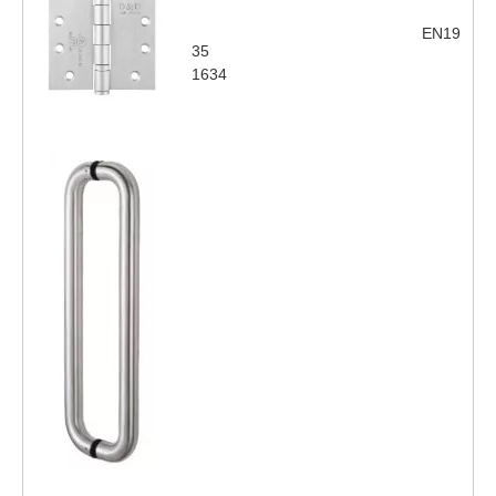
EN19
35
1634